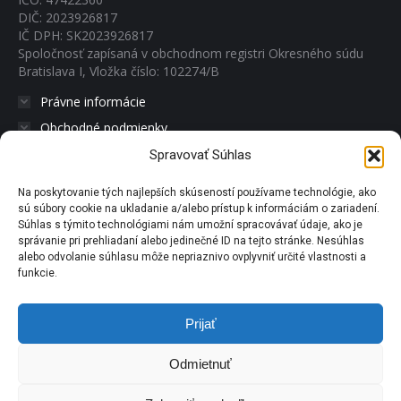
DIČ: 2023926817
IČ DPH: SK2023926817
Spoločnosť zapísaná v obchodnom registri Okresného súdu
Bratislava I, Vložka číslo: 102274/B
Právne informácie
Obchodné podmienky
Reklamácie a vrátenie tovaru
Spravovať Súhlas
Zásady ochrany osobných informácií
Na poskytovanie tých najlepších skúseností používame technológie, ako
sú súbory cookie na ukladanie a/alebo prístup k informáciám o zariadení.
Súhlas s týmito technológiami nám umožní spracovávať údaje, ako je
+421 948 547 776
správanie pri prehliadaní alebo jedinečné ID na tejto stránke. Nesúhlas
info@pravyzensen.sk
alebo odvolanie súhlasu môže nepriaznivo ovplyvniť určité vlastnosti a
funkcie.
Find us on:
Facebook
X
YouTube
Pinterest
Instagram
page
page
page
page
page
Prijať
opens
opens
opens
opens
opens
Odmietnuť
in
in
in
in
in
new
new
new
new
new