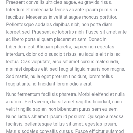
Praesent convallis ultricies augue, eu gravida risus.
Interdum et malesuada fames ac ante ipsum primis in
faucibus. Maecenas in velit at augue rhoncus porttitor.
Pellentesque sodales dapibus nibh, non porta diam
laoreet sed. Praesent ac lobortis nibh. Fusce sit amet ante
ac libero porta aliquam placerat et sem. Donec in
bibendum est. Aliquam pharetra, sapien non egestas
interdum, dolor odio suscipit risus, eu iaculis elit nisi ac
lectus. Cras vulputate, arcu sit amet cursus malesuada,
nisi nisl dapibus elit, sed feugiat ligula mauris non magna.
Sed mattis, nulla eget pretium tincidunt, lorem tellus
feugiat ante, id tincidunt lorem odio a erat.
Nunc fermentum facilisis pharetra. Morbi eleifend et nulla
a rutrum. Sed viverra, dui sit amet sagittis tincidunt, nunc
velit fringilla sapien, non bibendum purus sem eu sem.
Nunc luctus sit amet ipsum id posuere. Quisque a massa
facilisis, pellentesque tellus sit amet, egestas ipsum.
Mauris sodales convallis cursus. Fusce efficitur euismod