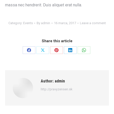
massa nec hendrerit. Duis aliquet erat nulla.
Category:
Events
By
admin
16 marca, 2017
Leave a comment
Share this article
Share
Share
Share
Share
Share
on
on
on
on
on
Facebook
X
Pinterest
LinkedIn
WhatsApp
Author:
admin
http://pravyzensen.sk