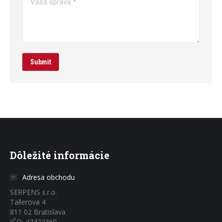
Submit
Dôležité informácie
Adresa obchodu
SERPENS s.r.o.
Tallerova 4
811 02 Bratislava
IČO: 47422360