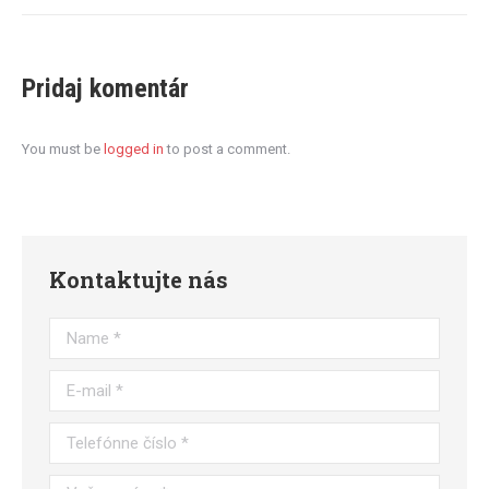
Pridaj komentár
You must be
logged in
to post a comment.
Kontaktujte nás
Name *
E-mail *
Telefónne číslo *
Vaša správa *