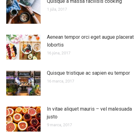
Quisque a massa facilisis cooking
1 júla, 2017
Aenean tempor orci eget augue placerat
lobortis
16 júna, 2017
Quisque tristique ac sapien eu tempor
16 marca, 2017
In vitae aliquet mauris – vel malesuada
justo
9 marca, 2017