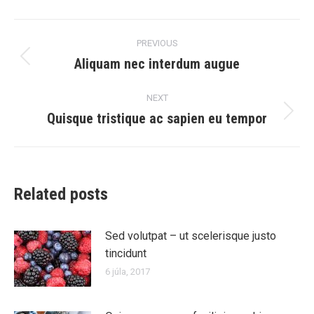
Post
PREVIOUS
navigation
Aliquam nec interdum augue
Previous
post:
NEXT
Quisque tristique ac sapien eu tempor
Next
post:
Related posts
Sed volutpat – ut scelerisque justo
tincidunt
6 júla, 2017